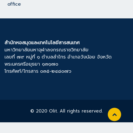
office
สำนักหอสมุดและเทคโนโลยีสารสนเทศ
มหาวิทยาลัยมหาจุฬาลงกรณราชวิทยาลัย
เลขที่ ๗๙ หมู่ที่ ๑ ตำบลลำไทร อำเภอวังน้อย จังหวัด
พระนครศรีอยุธยา ๑๓๑๗๐
โทรศัพท์/โทรสาร ๐๓๕-๒๔๘๐๗๖
© 2020 Olit. All rights reserved.